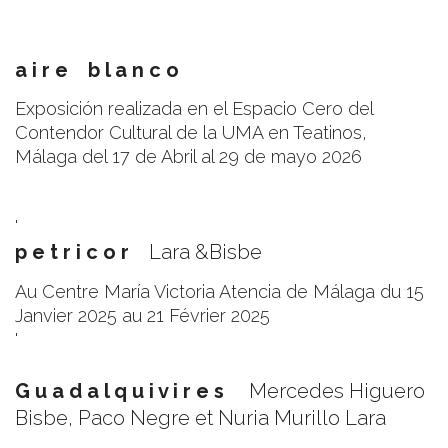
a i r e b l a n c o
Exposición realizada en el Espacio Cero del
Contendor Cultural de la UMA en Teatinos,
Málaga del 17 de Abril al 29 de mayo 2026
'
p e t r i c o r
Lara &Bisbe
Au Centre María Victoria Atencia de Málaga du 15
Janvier 2025 au 21 Février 2025
'
G u a d a l q u i v i r e s
Mercedes Higuero
Bisbe, Paco Negre et Nuria Murillo Lara