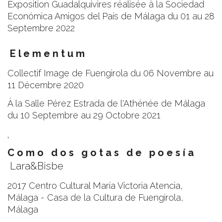
Exposition Guadalquivires réalisée à la Sociedad
Económica Amigos del País de Málaga du 01 au 28
Septembre 2022
E l e m e n t u m
Collectif Image de Fuengirola du 06 Novembre au
11 Décembre 2020
À la Salle Pérez Estrada de l'Athénée de Málaga
du 10 Septembre au 29 Octobre 2021
'
C o m o d o s g o t a s d e p o e s í a
Lara&Bisbe
2017 Centro Cultural María Victoria Atencia,
Málaga -
Casa de la Cultura de Fuengirola,
Málaga